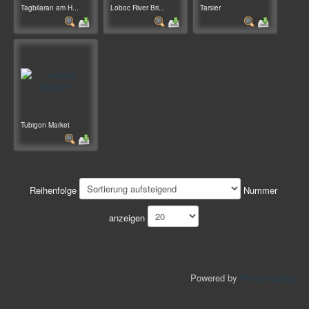
Tagbilaran am H...
Loboc River Bri...
Tarsier
Tubigon Market
Reihenfolge
Nummer
anzeigen
Powered by
Phoca Gallery