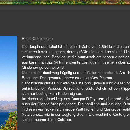
Bohol Guindulman
Die Hauptinsel Bohol ist mit einer Fläche von 3.864 km² die zehn
kleineren Inseln umgeben, deren größte die Insel Lapinin ist. Di
verbundene Insel Panglao ist die touristisch am besten erschl
aus kann man das 54 km entfernte Camiguin mit seinem überra
Mindanao gerechnet wird.
Die Insel ist durchweg hügelig und mit Kalkstein bedeckt. Am Ra
Bergzüge. Das gesamte Innere ist ein großes Plateau.
Sandstrände gibt es nur wenige auf Bohol, jedoch sind diese vo
türkisfarbenem Wasser. Die restliche Küste Bohols ist von Klip
sich nur bedingt zum Baden eignen.
Im Norden der Insel liegt das Danajon-Riffsystem, das größte Ko
auch der Olango Archipel gehört. Die nördliche und östliche Küs
in diesen erstrecken sich große Wattflächen und Mangrovenwälde
Naturschutz, wie in der Cogtong-Bucht. Die westliche Küste grenz
kleine Taucher-.Insel
Cabilao
.